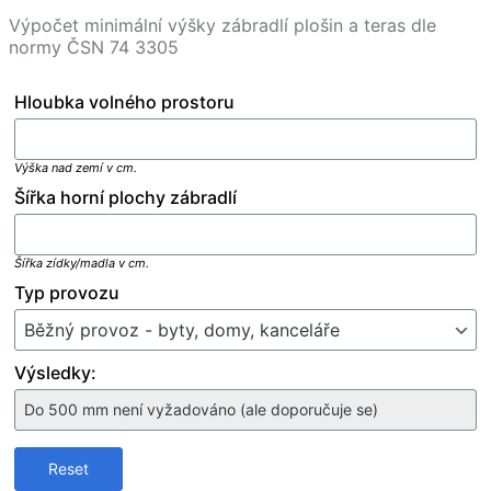
Výpočet minimální výšky zábradlí plošin a teras dle
normy ČSN 74 3305
Hloubka volného prostoru
Výška nad zemí v cm.
Šířka horní plochy zábradlí
Šířka zídky/madla v cm.
Typ provozu
Výsledky: