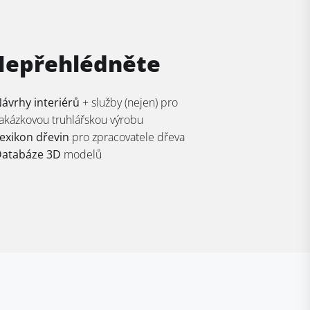
Nepřehlédněte
ávrhy interiérů
+ služby (nejen) pro
akázkovou truhlářskou výrobu
exikon dřevin
pro zpracovatele dřeva
atabáze 3D
modelů