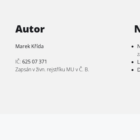
Autor
Marek Křída
N
z
IČ:
625 07 371
L
Zapsán v živn. rejstříku MU v Č. B.
D