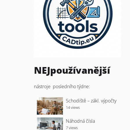
NEJpoužívanější
nástroje posledního týdne:
Schodiště – zákl. výpočty
14 views
Náhodná čísla
7 views