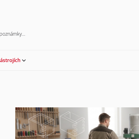
y, poznámky…
ástrojích