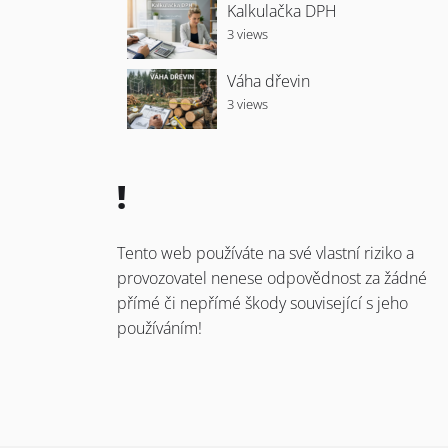
Kalkulačka DPH
3 views
Váha dřevin
3 views
!
Tento web používáte na své vlastní riziko a
provozovatel nenese odpovědnost za žádné
přímé či nepřímé škody související s jeho
používáním!