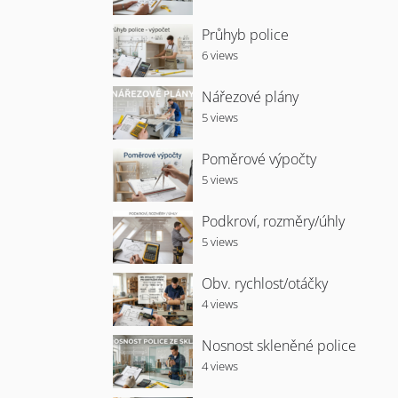
Průhyb police
6 views
Nářezové plány
5 views
Poměrové výpočty
5 views
Podkroví, rozměry/úhly
5 views
Obv. rychlost/otáčky
4 views
Nosnost skleněné police
4 views