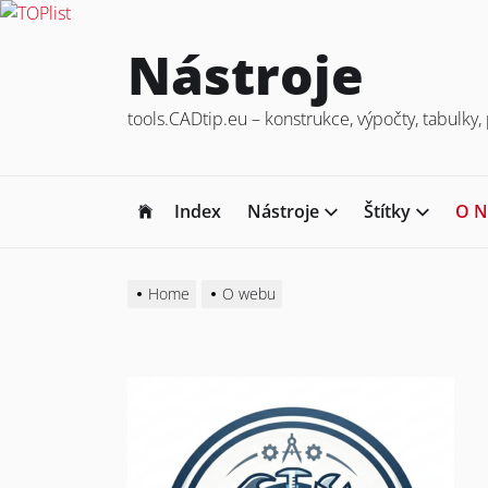
Skip
Nástroje
to
the
tools.CADtip.eu – konstrukce, výpočty, tabulk
content
Index
Nástroje
Štítky
O N
Home
O webu