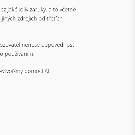
z jakékoliv záruky, a to včetně
iných zdrojích od třetích
ovozovatel nenese odpovědnost
ho používáním.
vytvořeny pomocí AI.