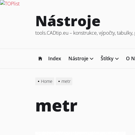
Skip
Nástroje
to
the
tools.CADtip.eu – konstrukce, výpočty, tabulk
content
Index
Nástroje
Štítky
O N
Home
metr
metr