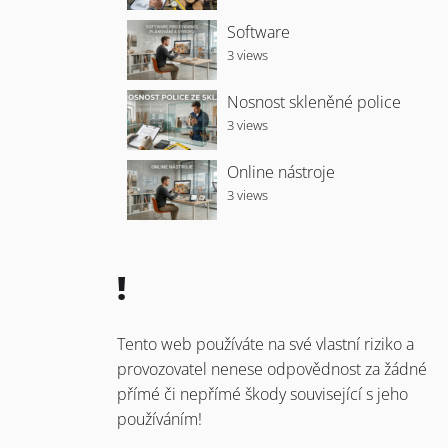
Software
3 views
Nosnost skleněné police
3 views
Online nástroje
3 views
!
Tento web používáte na své vlastní riziko a
provozovatel nenese odpovědnost za žádné
přímé či nepřímé škody související s jeho
používáním!