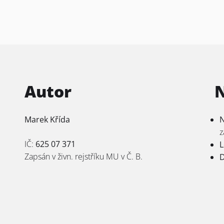
Autor
Marek Křída
N
z
IČ:
625 07 371
L
Zapsán v živn. rejstříku MU v Č. B.
D