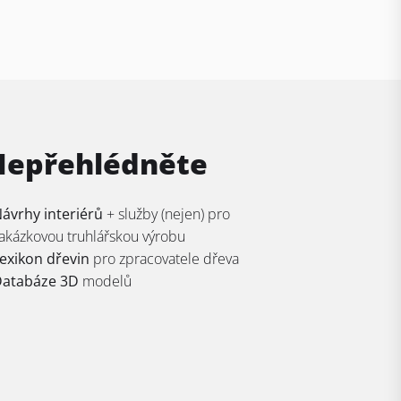
Nepřehlédněte
ávrhy interiérů
+ služby (nejen) pro
akázkovou truhlářskou výrobu
exikon dřevin
pro zpracovatele dřeva
atabáze 3D
modelů