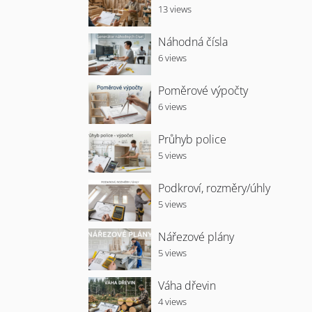
13 views
Náhodná čísla
6 views
Poměrové výpočty
6 views
Průhyb police
5 views
Podkroví, rozměry/úhly
5 views
Nářezové plány
5 views
Váha dřevin
4 views