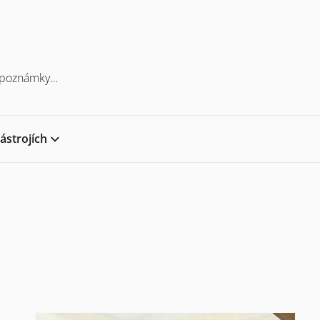
y, poznámky…
ástrojích