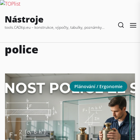
Skip
Nástroje
to
the
tools.CADtip.eu – konstrukce, výpočty, tabulky, poznámky…
content
police
Plánování / Ergonomie