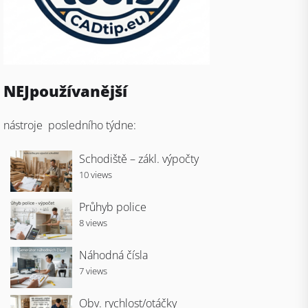
NEJpoužívanější
nástroje posledního týdne:
Schodiště – zákl. výpočty
10 views
Průhyb police
8 views
Náhodná čísla
7 views
Obv. rychlost/otáčky