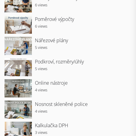
6 views
Poměrové výpočty
6 views
Nářezové plány
5 views
Podkroví, rozměry/úhly
5 views
Online nástroje
4 views
Nosnost skleněné police
4 views
Kalkulačka DPH
3 views