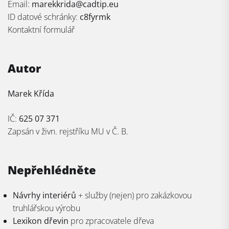
Email:
marekkrida@cadtip.eu
ID datové schránky:
c8fyrmk
Kontaktní formulář
Autor
Marek Křída
IČ:
625 07 371
Zapsán v živn. rejstříku MU v Č. B.
Nepřehlédněte
Návrhy interiérů
+ služby (nejen) pro zakázkovou
truhlářskou výrobu
Lexikon dřevin
pro zpracovatele dřeva