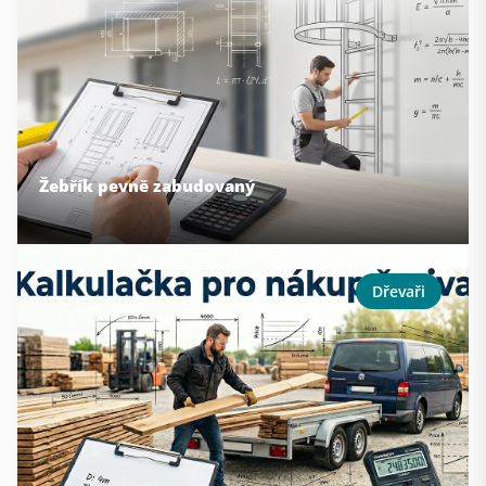
Žebřík pevně zabudovaný
Dřevaři