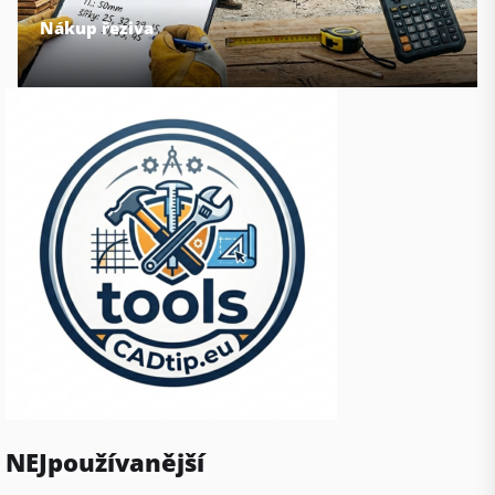
Nákup řeziva
NEJpoužívanější