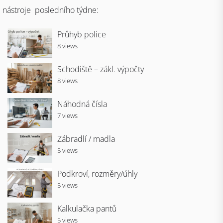
nástroje posledního týdne:
Průhyb police
8 views
Schodiště – zákl. výpočty
8 views
Náhodná čísla
7 views
Zábradlí / madla
5 views
Podkroví, rozměry/úhly
5 views
Kalkulačka pantů
5 views