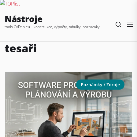
Skip
Nástroje
to
the
tools.CADtip.eu – konstrukce, výpočty, tabulky, poznámky…
content
tesaři
Poznámky / Zdroje