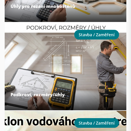
Úhly pro řezání mnohostěnů
Stavba / Zaměření
Podkroví, rozměry/úhly
Stavba / Zaměření